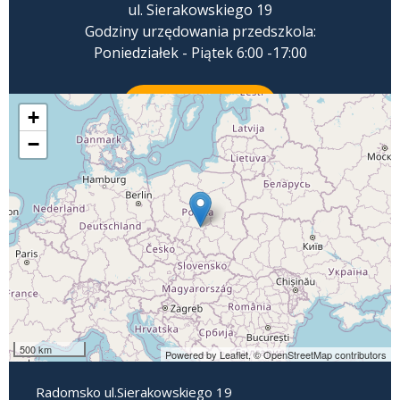
ul. Sierakowskiego 19
Godziny urzędowania przedszkola:
Poniedziałek - Piątek 6:00 -17:00
ZADZWOŃ
+
−
500 km
Powered by Leaflet,
© OpenStreetMap contributors
Radomsko ul.Sierakowskiego 19