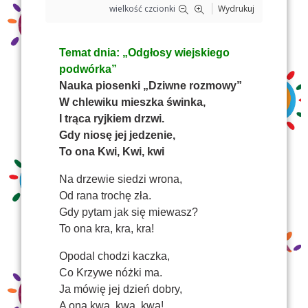
wielkość czcionki
Wydrukuj
Temat dnia: „Odgłosy wiejskiego
podwórka”
Nauka piosenki „Dziwne rozmowy”
W chlewiku mieszka świnka,
I trąca ryjkiem drzwi.
Gdy niosę jej jedzenie,
To ona Kwi, Kwi, kwi
Na drzewie siedzi wrona,
Od rana trochę zła.
Gdy pytam jak się miewasz?
To ona kra, kra, kra!
Opodal chodzi kaczka,
Co Krzywe nóżki ma.
Ja mówię jej dzień dobry,
A ona kwa, kwa, kwa!