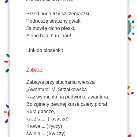
Przed budą trzy szczeniaczki,
Podnoszą straszny gwałt.
Ja mówię cicho pieski,
A one hau, hau, hau!
Link do piosenki:
Zobacz
Zabawa przy słuchaniu wiersza
„Awantura” M. Strzałkowska
Raz wybuchła na podwórku awantura,
Bo zginęły pewnej kurze cztery pióra!
Kura gdacze,
kaczka.....( kwacze)
Krowa.....( ryczy)
świnia.....( kwiczy)