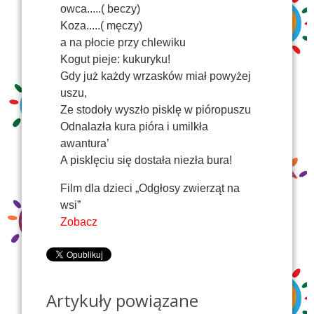
owca.....( beczy)
Koza.....( męczy)
a na płocie przy chlewiku
Kogut pieje: kukuryku!
Gdy już każdy wrzasków miał powyżej
uszu,
Ze stodoły wyszło pisklę w pióropuszu
Odnalazła kura pióra i umilkła
awantura’
A pisklęciu się dostała niezła bura!
Film dla dzieci „Odgłosy zwierząt na
wsi”
Zobacz
Artykuły powiązane