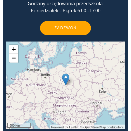
Godziny urzędowania przedszkola:
Poniedziałek - Piątek 6:00 -17:00
ZADZWOŃ
+
−
500 km
Powered by Leaflet,
© OpenStreetMap contributors