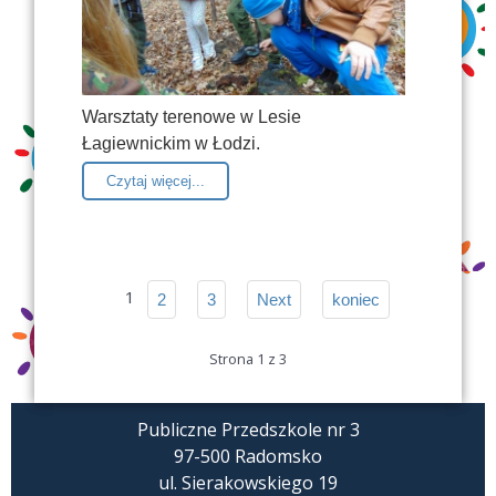
Warsztaty terenowe w Lesie
Łagiewnickim w Łodzi.
Czytaj więcej...
1
2
3
Next
koniec
Strona 1 z 3
Publiczne Przedszkole nr 3
97-500 Radomsko
ul. Sierakowskiego 19