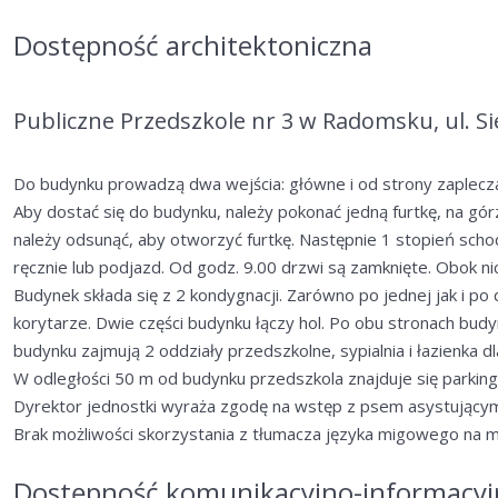
Dostępność architektoniczna
Publiczne Przedszkole nr 3 w Radomsku, ul. S
Do budynku prowadzą dwa wejścia: główne i od strony zaplecz
Aby dostać się do budynku, należy pokonać jedną furtkę, na gór
należy odsunąć, aby otworzyć furtkę. Następnie 1 stopień sch
ręcznie lub podjazd. Od godz. 9.00 drzwi są zamknięte. Obok n
Budynek składa się z 2 kondygnacji. Zarówno po jednej jak i po d
korytarze. Dwie części budynku łączy hol. Po obu stronach budy
budynku zajmują 2 oddziały przedszkolne, sypialnia i łazienka d
W odległości 50 m od budynku przedszkola znajduje się parking 
Dyrektor jednostki wyraża zgodę na wstęp z psem asystujący
Brak możliwości skorzystania z tłumacza języka migowego na mie
Dostępność komunikacyjno-informacyj