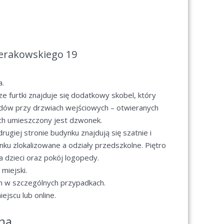
ierakowskiego 19
a.
ze furtki znajduje się dodatkowy skobel, który
odów przy drzwiach wejściowych – otwieranych
ich umieszczony jest dzwonek.
rugiej stronie budynku znajdują się szatnie i
nku zlokalizowane a odziały przedszkolne. Piętro
la dzieci oraz pokój logopedy.
miejski.
m w szczególnych przypadkach.
jscu lub online.
na