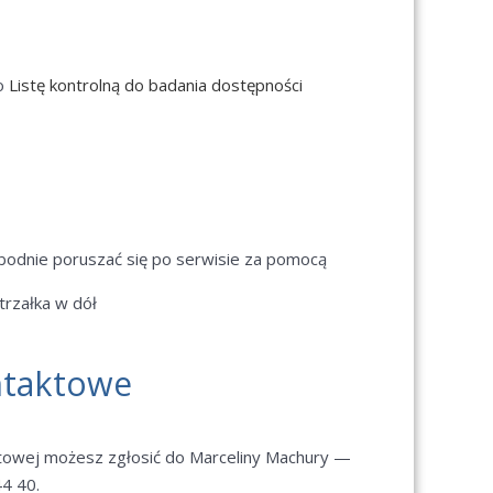
 o
Listę kontrolną do badania dostępności
bodnie poruszać się po serwisie za pomocą
strzałka w dół
ntaktowe
etowej możesz zgłosić do Marceliny Machury —
44 40.