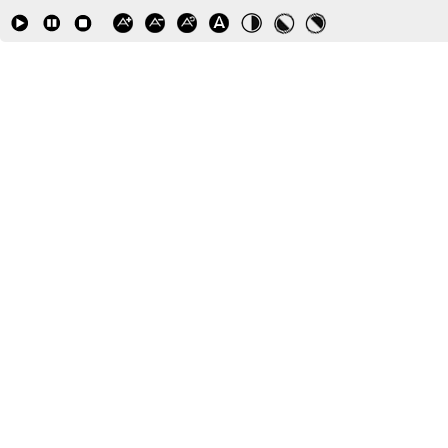
działalności przedszkola jest opieka,
wychowanie i kształcenie dzieci, które od
początku roku szkolnego w danym roku
kalendarzowym ukończą 3 lata, aż do końca
roku szkolnego w roku kalendarzowym, w
którym ukończą 6 lat. W szczególnie
uzasadnionych przypadkach dyrektor może
przyjąć do przedszkola dziecko, które
ukończyło 2,5 roku.
Dziecko w wieku 6 lat obowiązane jest
odbyć roczne przygotowanie przedszkolne.
Obowiązek ten rozpoczyna się z
początkiem roku szkolnego w roku
kalendarzowym, w którym dziecko kończy 6
lat.
Rodzice dziecka sześcioletniego