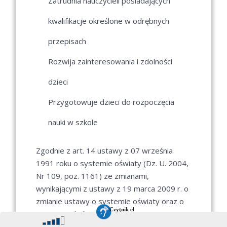
Zatrudnia nauczycieli posiadających
kwalifikacje określone w odrębnych
przepisach
Rozwija zainteresowania i zdolności
dzieci
Przygotowuje dzieci do rozpoczęcia
nauki w szkole
Zgodnie z art. 14 ustawy z 07 września
1991 roku o systemie oświaty (Dz. U. 2004,
Nr 109, poz. 1161) ze zmianami,
wynikającymi z ustawy z 19 marca 2009 r. o
zmianie ustawy o systemie oświaty oraz o
zmianie niektórych innych ustaw (Dz. U. Nr
56, poz. 458 ze zm.), przedmiotem