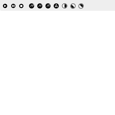
wyborów.
Informacje podlegające
udostępnieniu
Artykuł 6 ustawy szczegółowo określa
rodzaj informacji stanowiącej
informację publiczną, która podlega
upublicznieniu tj. o:
organach władzy publicznej – w tym o
ich statusie prawnym,
organizacji, kompetencjach, majątku,
osobach sprawujących w nich funkcje;