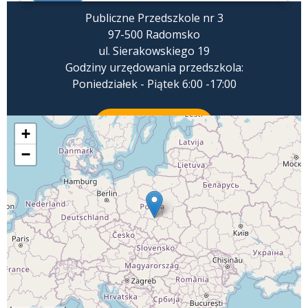
Publiczne Przedszkole nr 3
97-500 Radomsko
ul. Sierakowskiego 19
Godziny urzędowania przedszkola:
Poniedziałek - Piątek 6:00 -17:00
ZADZWOŃ
+
−