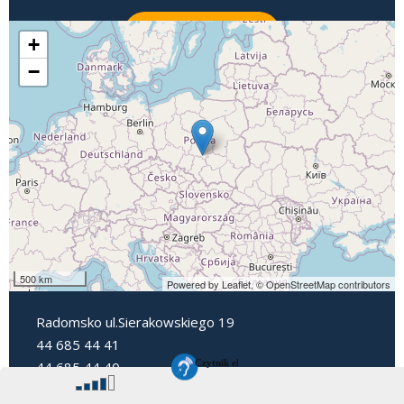
ZADZWOŃ
+
−
500 km
Powered by Leaflet,
© OpenStreetMap contributors
Radomsko ul.Sierakowskiego 19
44 685 44 41
44 685 44 40
dyrektorpp3@radomsko.pl