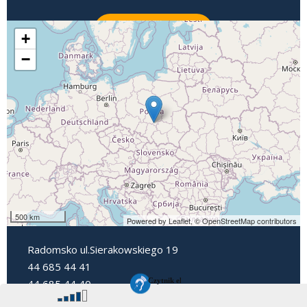
ZADZWOŃ
+
−
500 km
Powered by Leaflet,
© OpenStreetMap contributors
Radomsko ul.Sierakowskiego 19
44 685 44 41
44 685 44 40
dyrektorpp3@radomsko.pl