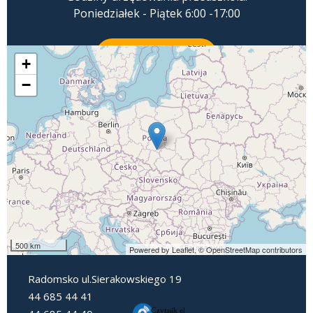
Poniedziałek - Piątek 6:00 -17:00
ZADZWOŃ
+
−
500 km
Powered by Leaflet,
© OpenStreetMap contributors
Radomsko ul.Sierakowskiego 19
44 685 44 41