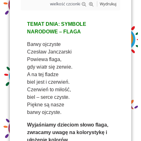
wielkość czcionki
Wydrukuj
TEMAT DNIA: SYMBOLE
NARODOWE – FLAGA
Barwy ojczyste
Czesław Janczarski
Powiewa flaga,
gdy wiatr się zerwie.
A na tej fladze
biel jest i czerwień.
Czerwień to miłość,
biel – serce czyste.
Piękne są nasze
barwy ojczyste.
Wyjaśniamy dzieciom słowo flaga,
zwracamy uwagę na kolorystykę i
ułożenie kolorów.