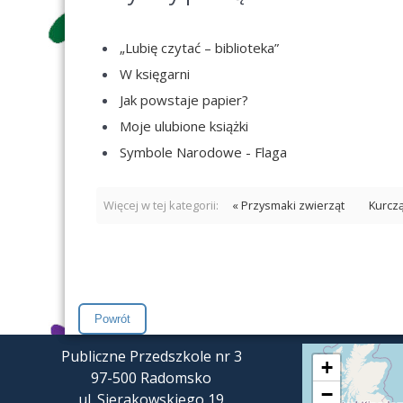
„Lubię czytać – biblioteka”
W księgarni
Jak powstaje papier?
Moje ulubione książki
Symbole Narodowe - Flaga
Więcej w tej kategorii:
« Przysmaki zwierząt
Kurczą
Publiczne Przedszkole nr 3
+
97-500 Radomsko
−
ul. Sierakowskiego 19