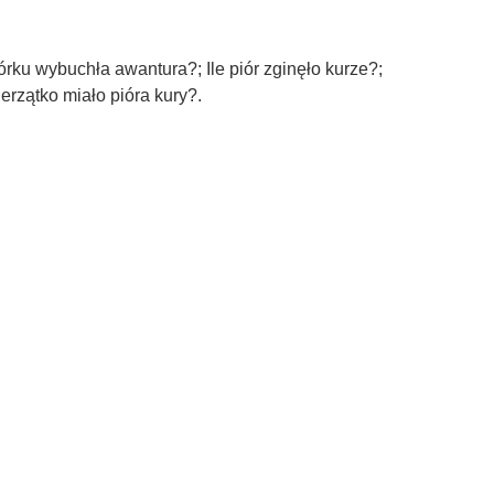
ku wybuchła awantura?; Ile piór zginęło kurze?;
erzątko miało pióra kury?.