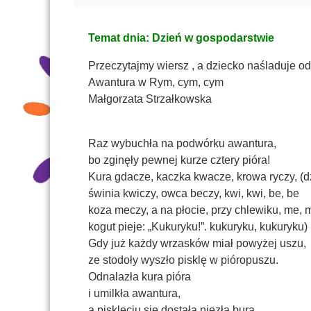
Temat dnia: Dzień w gospodarstwie
Przeczytajmy wiersz , a dziecko naśladuje 
Awantura w Rym, cym, cym
Małgorzata Strzałkowska
Raz wybuchła na podwórku awantura,
bo zginęły pewnej kurze cztery pióra!
Kura gdacze, kaczka kwacze, krowa ryczy, (d
świnia kwiczy, owca beczy, kwi, kwi, be, be
koza meczy, a na płocie, przy chlewiku, me, 
kogut pieje: „Kukuryku!”. kukuryku, kukuryku)
Gdy już każdy wrzasków miał powyżej uszu,
ze stodoły wyszło pisklę w pióropuszu.
Odnalazła kura pióra
i umilkła awantura,
a pisklęciu się dostała niezła bura.