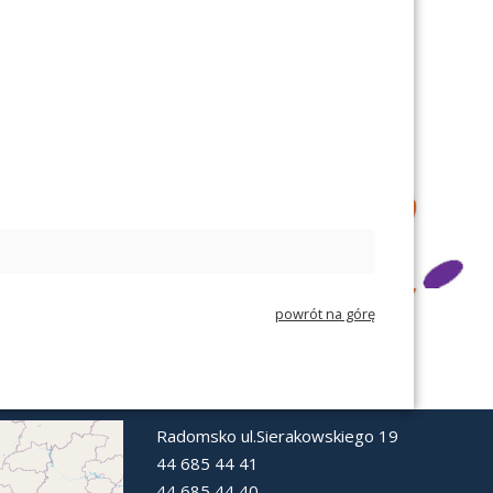
powrót na górę
Radomsko ul.Sierakowskiego 19
44 685 44 41
44 685 44 40