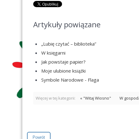
Artykuły powiązane
„Lubię czytać – biblioteka”
W księgarni
Jak powstaje papier?
Moje ulubione książki
Symbole Narodowe - Flaga
Więcej w tej kategorii:
« "Witaj Wiosno"
W gospoda