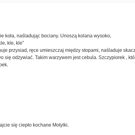
ie koła, naśladując bociany. Unoszą kolana wysoko,
e, kle, kle”
konuje przysiad, ręce umieszczaj między stopami, naśladuje skac
wo się odżywiać. Takim warzywem jest cebula. Szczypiorek , k
pek.
jcie się ciepło kochane Motylki.