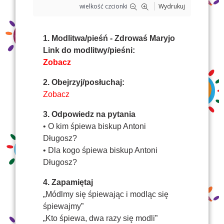
wielkość czcionki
Wydrukuj
1. Modlitwa/pieśń - Zdrowaś Maryjo
Link do modlitwy/pieśni:
Zobacz
2. Obejrzyj/posłuchaj:
Zobacz
3. Odpowiedz na pytania
• O kim śpiewa biskup Antoni
Długosz?
• Dla kogo śpiewa biskup Antoni
Długosz?
4. Zapamiętaj
„Módlmy się śpiewając i modląc się
śpiewajmy”
„Kto śpiewa, dwa razy się modli”