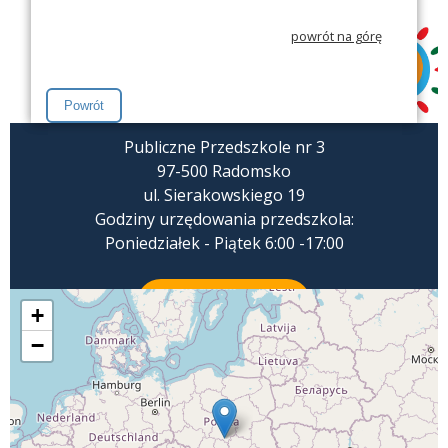
powrót na górę
Publiczne Przedszkole nr 3
97-500 Radomsko
ul. Sierakowskiego 19
Godziny urzędowania przedszkola:
Poniedziałek - Piątek 6:00 -17:00
ZADZWOŃ
+
−