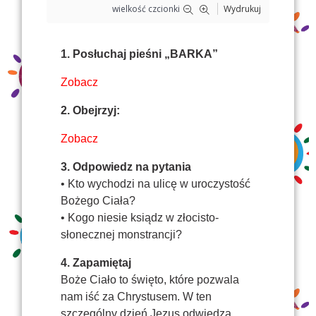
wielkość czcionki
Wydrukuj
1. Posłuchaj pieśni „BARKA”
Zobacz
2. Obejrzyj:
Zobacz
3. Odpowiedz na pytania
• Kto wychodzi na ulicę w uroczystość
Bożego Ciała?
• Kogo niesie ksiądz w złocisto-
słonecznej monstrancji?
4. Zapamiętaj
Boże Ciało to święto, które pozwala
nam iść za Chrystusem. W ten
szczególny dzień Jezus odwiedza