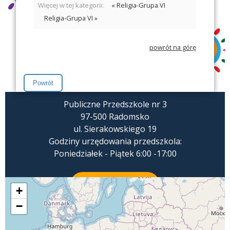
Więcej w tej kategorii:
« Religia-Grupa VI
Religia-Grupa VI »
powrót na górę
Publiczne Przedszkole nr 3
97-500 Radomsko
ul. Sierakowskiego 19
Godziny urzędowania przedszkola:
Poniedziałek - Piątek 6:00 -17:00
ZADZWOŃ
+
−