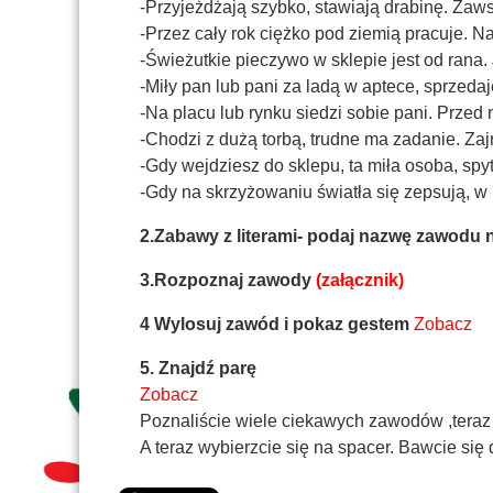
-Przyjeżdżają szybko, stawiają drabinę. Zaw
-Przez cały rok ciężko pod ziemią pracuje. N
-Świeżutkie pieczywo w sklepie jest od rana. 
-Miły pan lub pani za ladą w aptece, sprzedaj
-Na placu lub rynku siedzi sobie pani. Przed 
-Chodzi z dużą torbą, trudne ma zadanie. Zaj
-Gdy wejdziesz do sklepu, ta miła osoba, spy
-Gdy na skrzyżowaniu światła się zepsują, w 
2.Zabawy z literami- podaj nazwę zawodu na l
3.Rozpoznaj zawody
(załącznik)
4 Wylosuj zawód i pokaz gestem
Zobacz
5. Znajdź parę
Zobacz
Poznaliście wiele ciekawych zawodów ,teraz w
A teraz wybierzcie się na spacer. Bawcie si