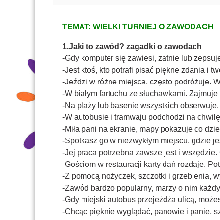
TEMAT: WIELKI TURNIEJ O ZAWODACH
1.Jaki to zawód? zagadki o zawodach
-Gdy komputer się zawiesi, zatnie lub zepsuj
-Jest ktoś, kto potrafi pisać piękne zdania i t
-Jeździ w różne miejsca, często podróżuje. 
-W białym fartuchu ze słuchawkami. Zajmuje 
-Na plaży lub basenie wszystkich obserwuje.
-W autobusie i tramwaju podchodzi na chwilę
-Miła pani na ekranie, mapy pokazuje co dzi
-Spotkasz go w niezwykłym miejscu, gdzie jes
-Jej praca potrzebna zawsze jest i wszędzie.
-Gościom w restauracji karty dań rozdaje. P
-Z pomocą nożyczek, szczotki i grzebienia, w
-Zawód bardzo popularny, marzy o nim każdy c
-Gdy miejski autobus przejeżdża ulicą, może
-Chcąc pięknie wyglądać, panowie i panie, sz