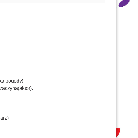
rka pogody)
zaczyna(aktor).
arz)