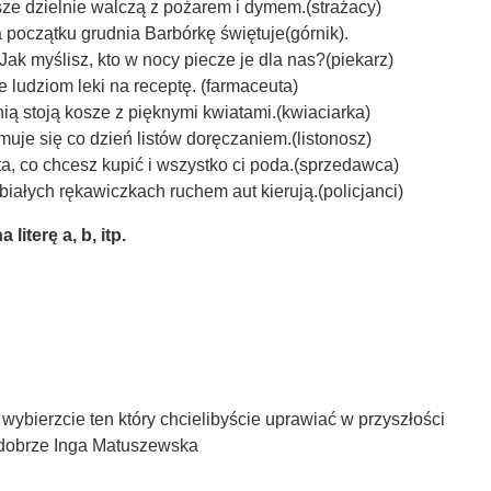
sze dzielnie walczą z pożarem i dymem.(strażacy)
a początku grudnia Barbórkę świętuje(górnik).
Jak myślisz, kto w nocy piecze je dla nas?(piekarz)
e ludziom leki na receptę. (farmaceuta)
nią stoją kosze z pięknymi kwiatami.(kwiaciarka)
muje się co dzień listów doręczaniem.(listonosz)
ta, co chcesz kupić i wszystko ci poda.(sprzedawca)
białych rękawiczkach ruchem aut kierują.(policjanci)
iterę a, b, itp.
ybierzcie ten który chcielibyście uprawiać w przyszłości
ę dobrze Inga Matuszewska