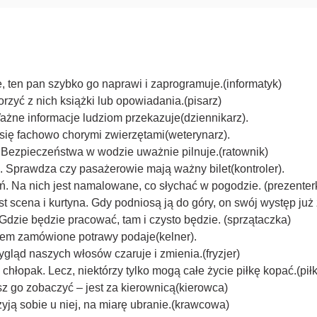
e, ten pan szybko go naprawi i zaprogramuje.(informatyk)
worzyć z nich książki lub opowiadania.(pisarz)
Ważne informacje ludziom przekazuje(dziennikarz).
się fachowo chorymi zwierzętami(weterynarz).
 Bezpieczeństwa w wodzie uważnie pilnuje.(ratownik)
. Sprawdza czy pasażerowie mają ważny bilet(kontroler).
eń. Na nich jest namalowane, co słychać w pogodzie. (prezente
t scena i kurtyna. Gdy podniosą ją do góry, on swój występ już 
 Gdzie będzie pracować, tam i czysto będzie. (sprzątaczka)
otem zamówione potrawy podaje(kelner).
ygląd naszych włosów czaruje i zmienia.(fryzjer)
hłopak. Lecz, niektórzy tylko mogą całe życie piłkę kopać.(piłk
sz go zobaczyć – jest za kierownicą(kierowca)
yją sobie u niej, na miarę ubranie.(krawcowa)