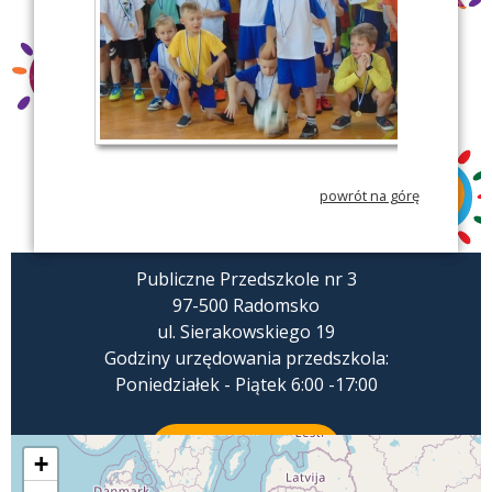
powrót na górę
Publiczne Przedszkole nr 3
97-500 Radomsko
ul. Sierakowskiego 19
Godziny urzędowania przedszkola:
Poniedziałek - Piątek 6:00 -17:00
ZADZWOŃ
+