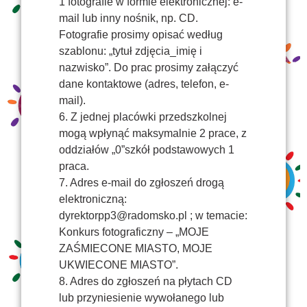
1 fotografie w formie elektronicznej: e-
mail lub inny nośnik, np. CD.
Fotografie prosimy opisać według
szablonu: „tytuł zdjęcia_imię i
nazwisko”. Do prac prosimy załączyć
dane kontaktowe (adres, telefon, e-
mail).
6. Z jednej placówki przedszkolnej
mogą wpłynąć maksymalnie 2 prace, z
oddziałów „0”szkół podstawowych 1
praca.
7. Adres e-mail do zgłoszeń drogą
elektroniczną:
dyrektorpp3@radomsko.pl
; w temacie:
Konkurs fotograficzny – „MOJE
ZAŚMIECONE MIASTO, MOJE
UKWIECONE MIASTO”.
8. Adres do zgłoszeń na płytach CD
lub przyniesienie wywołanego lub