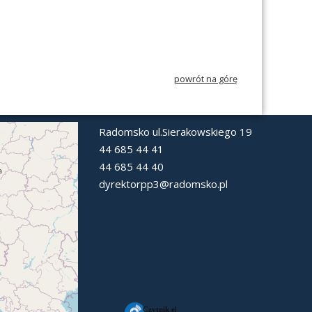
powrót na górę
Radomsko ul.Sierakowskiego 19
44 685 44 41
44 685 44 40
dyrektorpp3@radomsko.pl