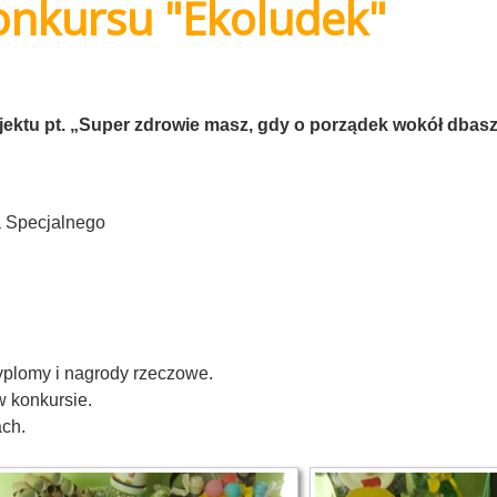
onkursu "Ekoludek"
jektu pt. „Super zdrowie masz, gdy o porządek wokół dbas
a Specjalnego
yplomy i nagrody rzeczowe.
w konkursie.
ach.