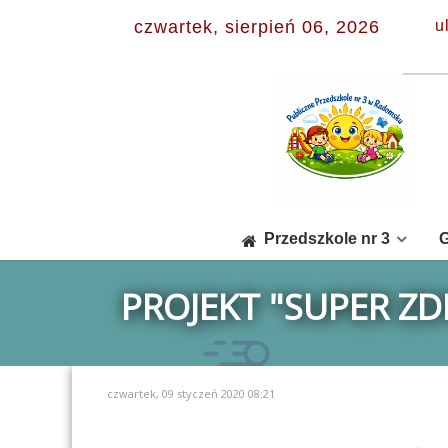
czwartek, sierpień 06, 2026
u
Przedszkole nr 3
G
PROJEKT "SUPER Z
czwartek, 09 styczeń 2020 08:21