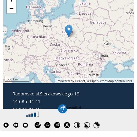
−
500 km
Powered by Leaflet,
© OpenStreetMap contributors
Radomsko ul.Sierakowskiego 19
44 685 44 41
44 685 44 40
dyrektorpp3@radomsko.pl