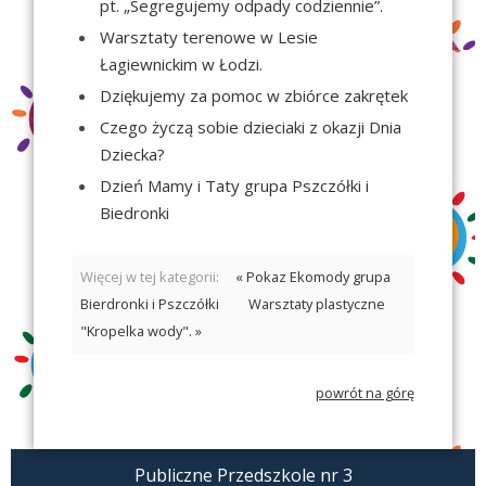
pt. „Segregujemy odpady codziennie”.
Warsztaty terenowe w Lesie
Łagiewnickim w Łodzi.
Dziękujemy za pomoc w zbiórce zakrętek
Czego życzą sobie dzieciaki z okazji Dnia
Dziecka?
Dzień Mamy i Taty grupa Pszczółki i
Biedronki
Więcej w tej kategorii:
« Pokaz Ekomody grupa
Bierdronki i Pszczółki
Warsztaty plastyczne
"Kropelka wody". »
powrót na górę
Publiczne Przedszkole nr 3