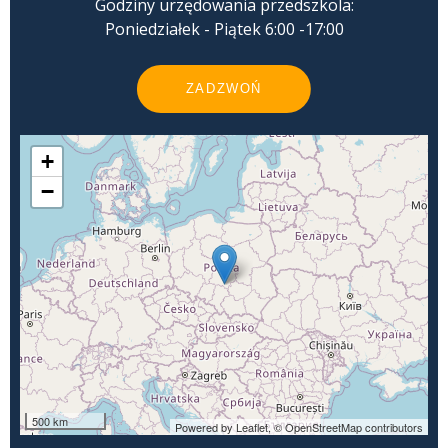
Godziny urzędowania przedszkola:
Poniedziałek - Piątek 6:00 -17:00
ZADZWOŃ
+
−
500 km
Powered by Leaflet,
© OpenStreetMap contributors