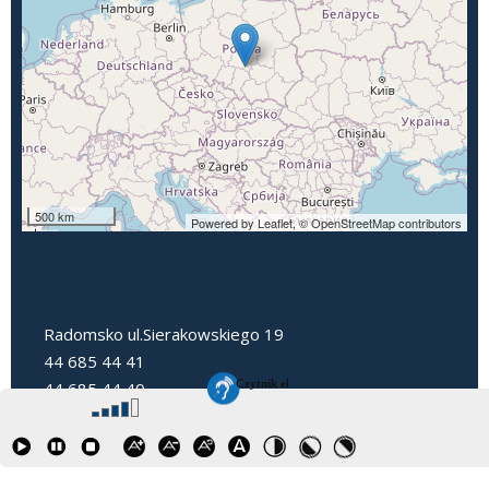
500 km
Powered by Leaflet,
© OpenStreetMap contributors
Radomsko ul.Sierakowskiego 19
44 685 44 41
44 685 44 40
dyrektorpp3@radomsko.pl