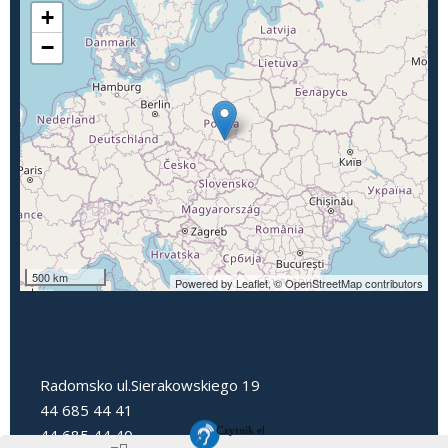
+
−
500 km
Powered by Leaflet,
© OpenStreetMap contributors
Radomsko ul.Sierakowskiego 19
44 685 44 41
44 685 44 40