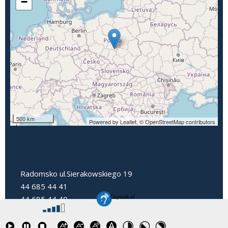
−
500 km
Powered by Leaflet,
© OpenStreetMap contributors
Radomsko ul.Sierakowskiego 19
44 685 44 41
44 685 44 40
dyrektorpp3@radomsko.pl