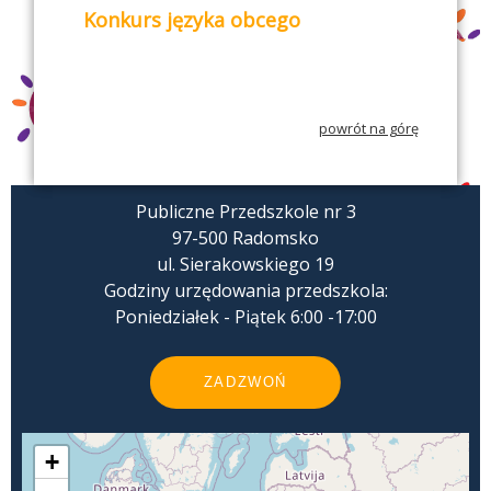
Konkurs języka obcego
powrót na górę
Publiczne Przedszkole nr 3
97-500 Radomsko
ul. Sierakowskiego 19
Godziny urzędowania przedszkola:
Poniedziałek - Piątek 6:00 -17:00
ZADZWOŃ
+