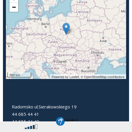
−
500 km
Powered by Leaflet,
© OpenStreetMap contributors
Radomsko ul.Sierakowskiego 19
44 685 44 41
44 685 44 40
dyrektorpp3@radomsko.pl