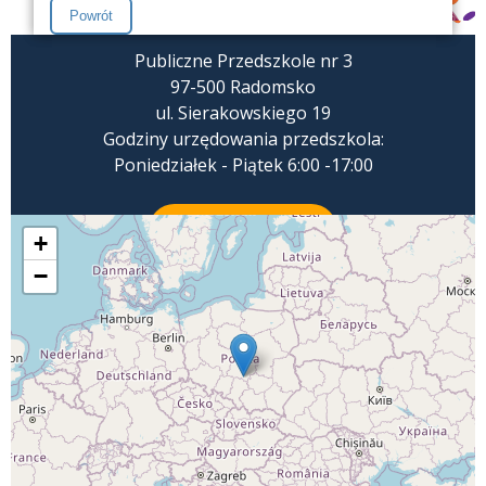
Publiczne Przedszkole nr 3
97-500 Radomsko
ul. Sierakowskiego 19
Godziny urzędowania przedszkola:
Poniedziałek - Piątek 6:00 -17:00
ZADZWOŃ
+
−