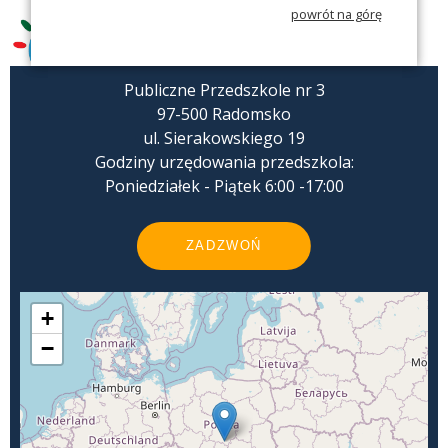
powrót na górę
Publiczne Przedszkole nr 3
97-500 Radomsko
ul. Sierakowskiego 19
Godziny urzędowania przedszkola:
Poniedziałek - Piątek 6:00 -17:00
ZADZWOŃ
+
−