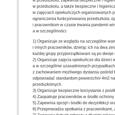
w przedszkolu, zapewnia bezpieczne i higie
w przedszkolu, a także bezpieczne i higieni
w zajęciach opiekuńczych organizowanych pr
ograniczenia funkcjonowania przedszkola; 
i pracownikom w czasie trwania pandemii wi
a w szczególności:
1) Organizuje ze względu na szczególne waru
i innych pracowników, dzieląc ich na dwa zes
każdej grupy przyporządkowani są po dwoje n
2) Organizuje zajęcia opiekuńcze dla dzieci 
a w szczególnie uzasadnionych przypadkach,
z zachowaniem możliwego dystansu pośród bawi
odpowiadać standardom powierzchni 4m2 na je
przedszkolnych.
3) Organizuje bezpieczne korzystanie z posi
4) Zaopatruje pracowników w środki ochrony 
5) Zapewnia sprzęt i środki do dezynfekcji
6) Przeprowadza spotkania z pracownikami, z