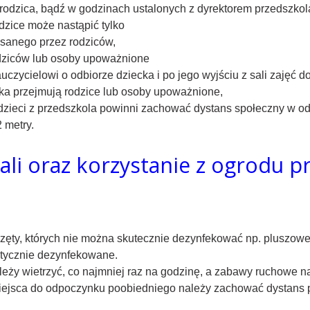
rodzica, bądź w godzinach ustalonych z dyrektorem przedszkol
zice może nastąpić tylko
sanego przez rodziców,
odziców lub osoby upoważnione
czycielowi o odbiorze dziecka i po jego wyjściu z sali zajęć 
ka przejmują rodzice lub osoby upoważnione,
dzieci z przedszkola powinni zachować dystans społeczny w od
 metry.
 sali oraz korzystanie z ogrodu 
sprzęty, których nie można skutecznie dezynfekować np. pluszow
atycznie dezynfekowane.
ależy wietrzyć, co najmniej raz na godzinę, a zabawy ruchowe 
ejsca do odpoczynku poobiedniego należy zachować dystans po