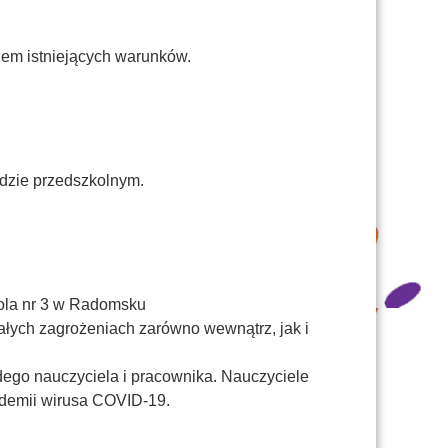
iem istniejących warunków.
odzie przedszkolnym.
kola nr 3 w Radomsku
łych zagrożeniach zarówno wewnątrz, jak i
ego nauczyciela i pracownika. Nauczyciele
demii wirusa COVID-19.