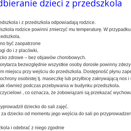
dbieranie dzieci z przedszkola
edszkola i z przedszkola odpowiadają rodzice.
szkola rodzice powinni zmierzyć mu temperaturę. W przypadku
zedszkola.
inno być zaopatrzone
gi do i z placówki,
iecko zdrowe – bez objawów chorobowych.
 korytarza bezwzględnie wszystkie osoby dorosłe powinny zdez
 miejscu przy wejściu do przedszkola. Dostępność płynu zap
ochrony osobistej tj. maseczkę lub przyłbicę zakrywającą nos 
 jak również podczas przebywania w budynku przedszkola.
czycielowi , co oznacza, że zobowiązani są przekazać wychowa
zyprowadził dziecko do sali zajęć.
 za dziecko od momentu jego wejścia do sali po przyprowadzeni
kola i odebrać z niego zgodnie