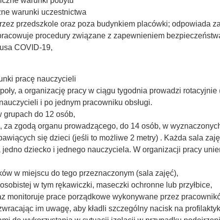
niczne warunki pobytu
czne warunki uczestnictwa
zez przedszkole oraz poza budynkiem placówki; odpowiada za
opracowuje procedury związane z zapewnieniem bezpieczeństw
rusa COVID-19,
nki pracę nauczycieli
poły, a organizację pracy w ciągu tygodnia prowadzi rotacyjnie 
auczycieli i po jednym pracowniku obsługi.
w grupach do 12 osób,
 za zgodą organu prowadzącego, do 14 osób, w wyznaczonych i
ących się dzieci (jeśli to możliwe 2 metry) . Każda sala zaję
dno dziecko i jednego nauczyciela. W organizacji pracy uniem
łków w miejscu do tego przeznaczonym (sala zajęć),
osobistej w tym rękawiczki, maseczki ochronne lub przyłbice,
 oraz monitoruje prace porządkowe wykonywane przez pracownik
wracając im uwagę, aby kładli szczególny nacisk na profilakty