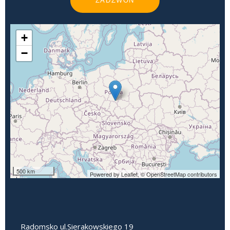
ZADZWOŃ
+
−
500 km
Powered by Leaflet,
© OpenStreetMap contributors
Radomsko ul.Sierakowskiego 19