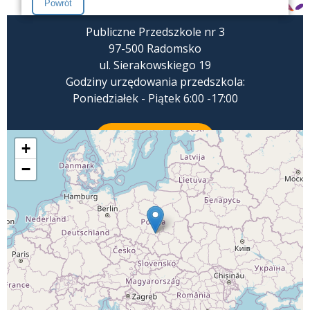
Publiczne Przedszkole nr 3
97-500 Radomsko
ul. Sierakowskiego 19
Godziny urzędowania przedszkola:
Poniedziałek - Piątek 6:00 -17:00
ZADZWOŃ
+
−