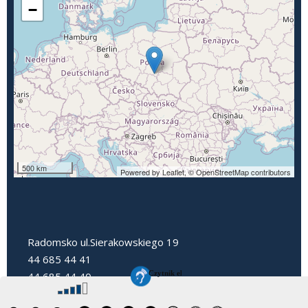
−
500 km
Powered by Leaflet,
© OpenStreetMap contributors
Radomsko ul.Sierakowskiego 19
44 685 44 41
44 685 44 40
dyrektorpp3@radomsko.pl