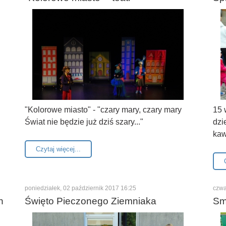
"Kolorowe miasto" - "czary mary, czary mary
15 
Świat nie będzie już dziś szary..."
dzi
kaw
Czytaj więcej...
poniedziałek, 02 październik 2017 16:25
czwa
h
Święto Pieczonego Ziemniaka
Sm