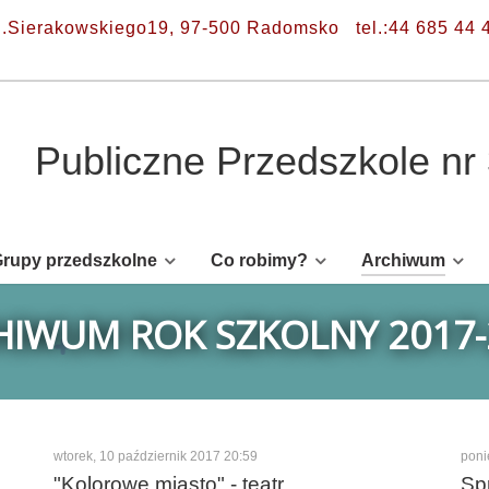
l.Sierakowskiego19, 97-500 Radomsko
tel.:44 685 44 
Publiczne Przedszkole n
rupy przedszkolne
Co robimy?
Archiwum
HIWUM ROK SZKOLNY 2017-
wtorek, 10 październik 2017 20:59
poni
"Kolorowe miasto" - teatr
Sp