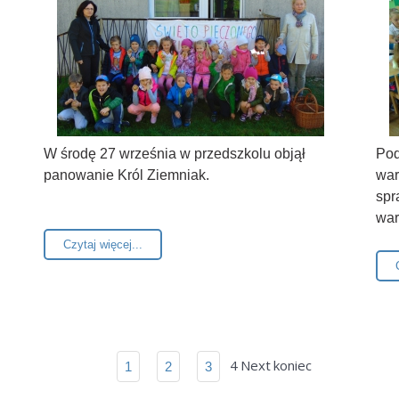
W środę 27 września w przedszkolu objął
Pod
panowanie Król Ziemniak.
war
spr
wa
Czytaj więcej...
4
Next
koniec
1
2
3