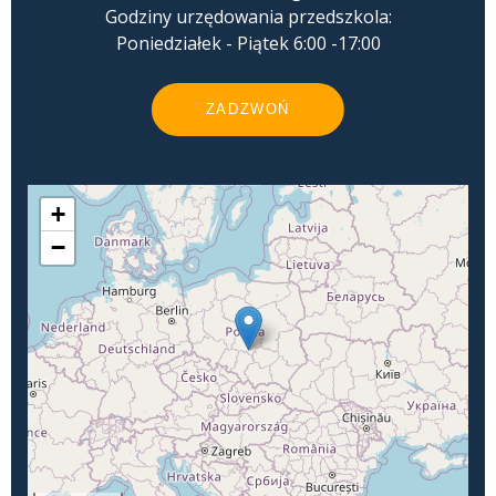
Godziny urzędowania przedszkola:
Poniedziałek - Piątek 6:00 -17:00
ZADZWOŃ
+
−