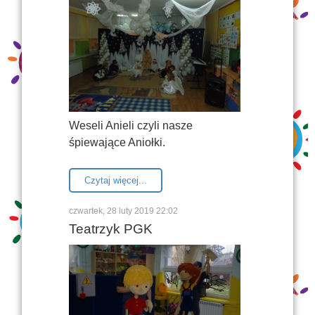
Weseli Anieli czyli nasze
śpiewające Aniołki.
Czytaj więcej...
czwartek, 28 luty 2019 22:02
Teatrzyk PGK