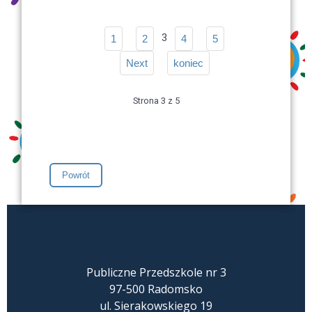
3
1
2
4
5
Next
koniec
Strona 3 z 5
Publiczne Przedszkole nr 3
97-500 Radomsko
ul. Sierakowskiego 19