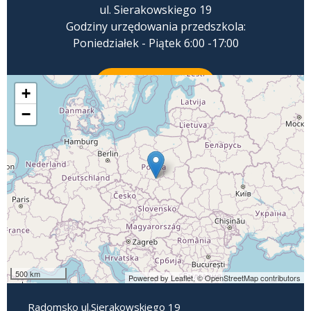
ul. Sierakowskiego 19
Godziny urzędowania przedszkola:
Poniedziałek - Piątek 6:00 -17:00
ZADZWOŃ
+
−
500 km
Powered by Leaflet,
© OpenStreetMap contributors
Radomsko ul.Sierakowskiego 19