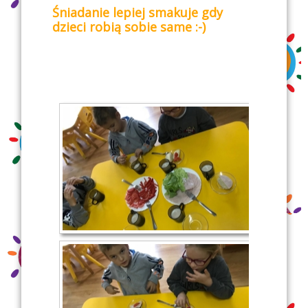
Śniadanie lepiej smakuje gdy
dzieci robią sobie same :-)